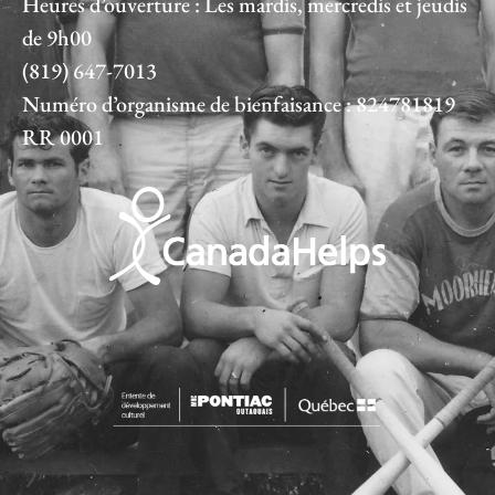
Heures d’ouverture : Les mardis, mercredis et jeudis
de 9h00
(819) 647-7013
Numéro d’organisme de bienfaisance : 824781819
RR 0001