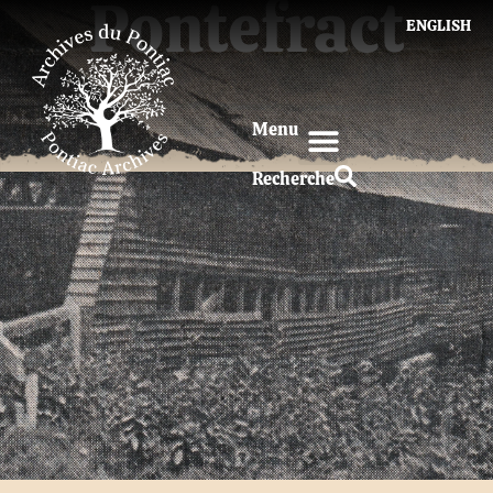
Pontefract
ENGLISH
Menu
Recherche