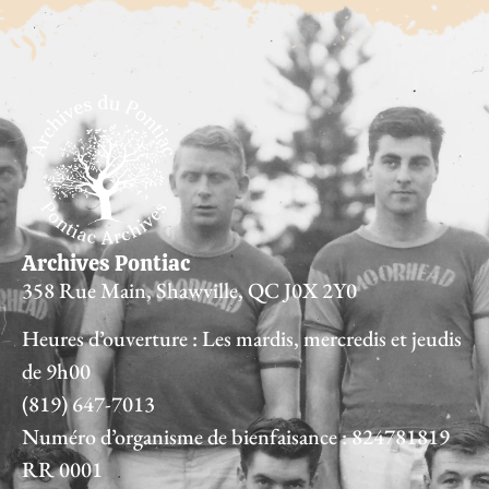
Archives Pontiac
358 Rue Main, Shawville, QC J0X 2Y0
Heures d’ouverture : Les mardis, mercredis et jeudis
de 9h00
(819) 647-7013
Numéro d’organisme de bienfaisance : 824781819
RR 0001