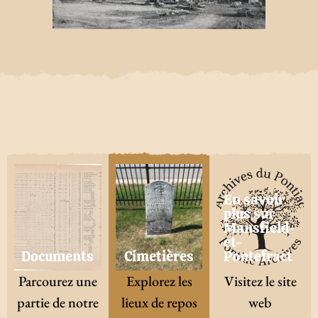
En savoir
plus sur
Mansfield-
et-
Documents
Cimetières
Pontefract
Parcourez une
Explorez les
Visitez le site
partie de notre
lieux de repos
web