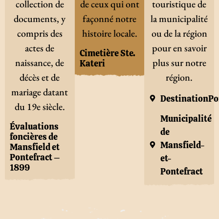
collection de
de ceux qui ont
touristique de
documents, y
façonné notre
la municipalité
compris des
histoire locale.
ou de la région
actes de
pour en savoir
Cimetière Ste.
naissance, de
plus sur notre
Kateri
décès et de
région.
mariage datant
DestinationPo
du 19e siècle.
Municipalité
Évaluations
de
foncières de
Mansfield-
Mansfield et
Pontefract –
et-
1899
Pontefract