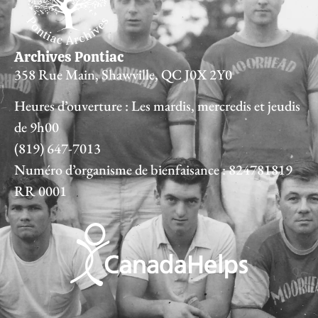
Archives Pontiac
358 Rue Main, Shawville, QC J0X 2Y0
Heures d’ouverture : Les mardis, mercredis et jeudis
de 9h00
(819) 647-7013
Numéro d’organisme de bienfaisance : 824781819
RR 0001