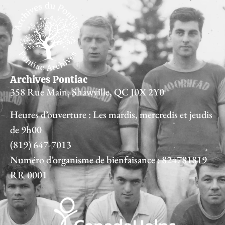
Archives Pontiac
358 Rue Main, Shawville, QC J0X 2Y0
Heures d’ouverture : Les mardis, mercredis et jeudis
de 9h00
(819) 647-7013
Numéro d’organisme de bienfaisance : 824781819
RR 0001