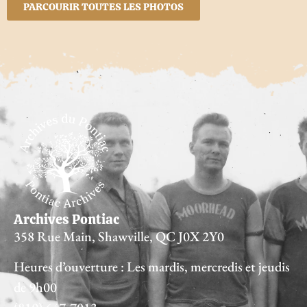
PARCOURIR TOUTES LES PHOTOS
Archives Pontiac
358 Rue Main, Shawville, QC J0X 2Y0
Heures d’ouverture : Les mardis, mercredis et jeudis
de 9h00