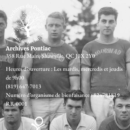
Archives Pontiac
358 Rue Main, Shawville, QC J0X 2Y0
Heures d’ouverture : Les mardis, mercredis et jeudis
de 9h00
(819) 647-7013
Numéro d’organisme de bienfaisance : 824781819
RR 0001