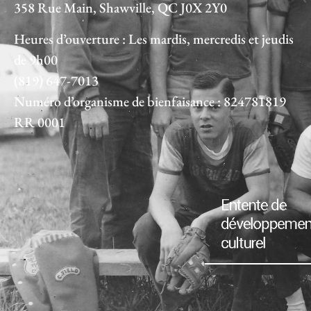
358 Rue Main, Shawville, QC J0X 2Y0
Heures d’ouverture : Les mardis, mercredis et jeudis
de 9h00
(819) 647-7013
Numéro d’organisme de bienfaisance : 824781819
RR 0001