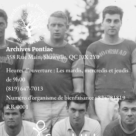
Archives Pontiac
358 Rue Main, Shawville, QC J0X 2Y0
Heures d’ouverture : Les mardis, mercredis et jeudis
de 9h00
(819) 647-7013
Numéro d’organisme de bienfaisance : 824781819
RR 0001