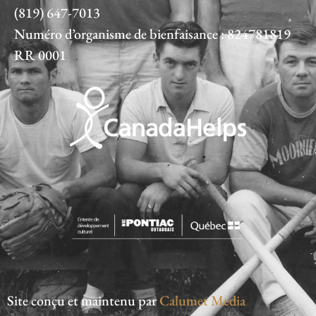
(819) 647-7013
Numéro d’organisme de bienfaisance : 824781819
RR 0001
Site conçu et maintenu par
Calumet Media