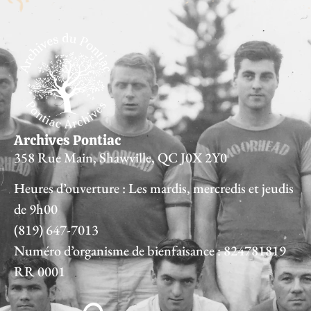
Archives Pontiac
358 Rue Main, Shawville, QC J0X 2Y0
Heures d’ouverture : Les mardis, mercredis et jeudis
de 9h00
(819) 647-7013
Numéro d’organisme de bienfaisance : 824781819
RR 0001