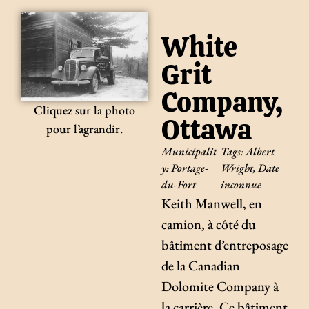
White
Grit
Company,
Cliquez sur la photo
Ottawa
pour l’agrandir.
Municipalit
Tags:
Albert
y:
Portage-
Wright
,
Date
du-Fort
inconnue
Keith Manwell, en
camion, à côté du
bâtiment d’entreposage
de la Canadian
Dolomite Company à
la carrière. Ce bâtiment