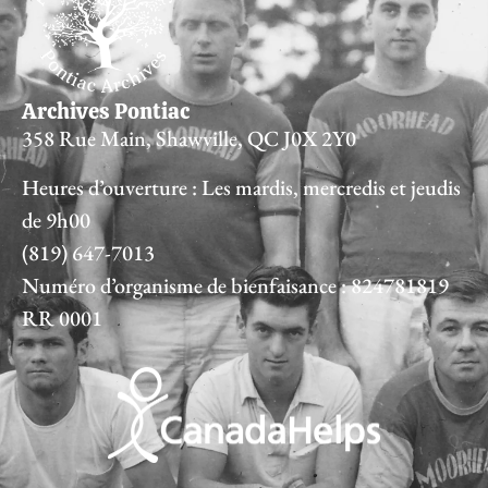
Archives Pontiac
358 Rue Main, Shawville, QC J0X 2Y0
Heures d’ouverture : Les mardis, mercredis et jeudis
de 9h00
(819) 647-7013
Numéro d’organisme de bienfaisance : 824781819
RR 0001