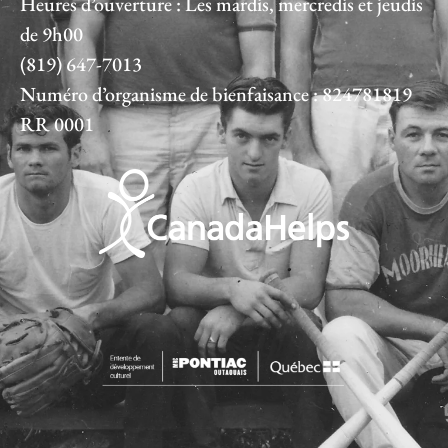
Heures d’ouverture : Les mardis, mercredis et jeudis
de 9h00
(819) 647-7013
Numéro d’organisme de bienfaisance : 824781819
RR 0001