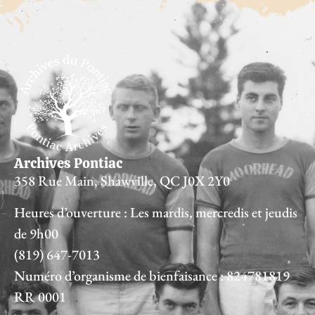
Archives Pontiac
358 Rue Main, Shawville, QC J0X 2Y0
Heures d’ouverture : Les mardis, mercredis et jeudis
de 9h00
(819) 647-7013
Numéro d’organisme de bienfaisance : 824781819
RR 0001